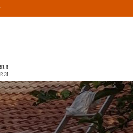
r
REUR
R 31