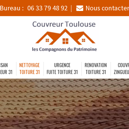
Bureau :
06 33 79 48 92
Nous contacte
ISAN
NETTOYAGE
URGENCE
RENOVATION
COUV
EUR 31
TOITURE 31
FUITE TOITURE 31
TOITURE 31
ZINGUEU