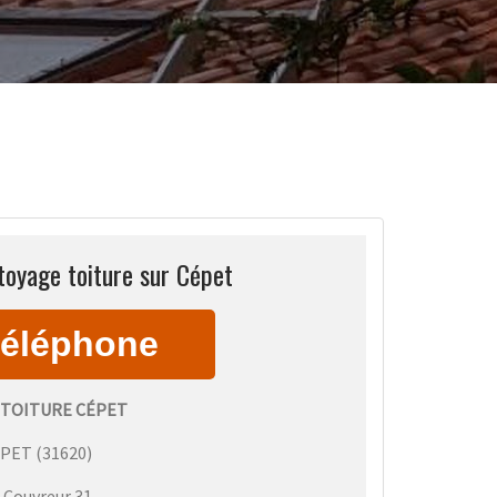
toyage toiture sur Cépet
TOITURE CÉPET
ÉPET
(
31620
)
:
Couvreur 31