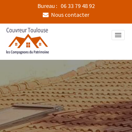
Bureau :
06 33 79 48 92
Nous contacter
Toggle
naviga