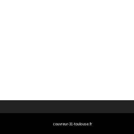
© 2026
couvreur-31-toulouse.fr
Tous droits réservés