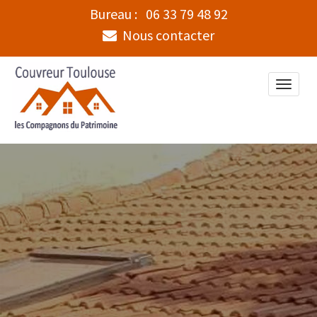
Bureau :
06 33 79 48 92
Nous contacter
Toggle
naviga