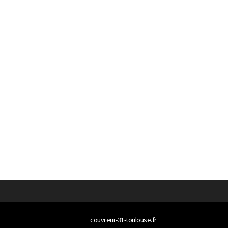
© 2026
couvreur-31-toulouse.fr