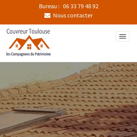
Bureau :
06 33 79 48 92
Nous contacter
Toggle
naviga