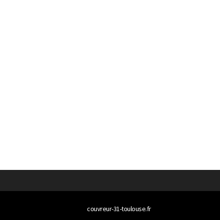
© 2026
couvreur-31-toulouse.fr