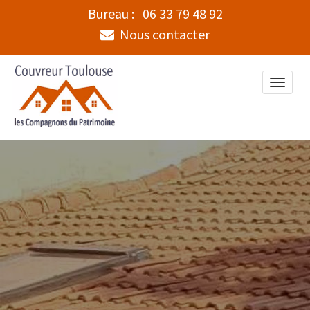
Bureau :
06 33 79 48 92
Nous contacter
Toggle
naviga