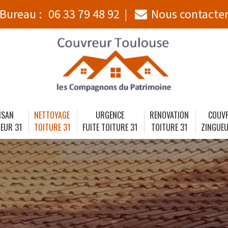
Bureau :
06 33 79 48 92
Nous contacte
ISAN
NETTOYAGE
URGENCE
RENOVATION
COUV
EUR 31
TOITURE 31
FUITE TOITURE 31
TOITURE 31
ZINGUEU