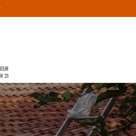
r
REUR
R 31