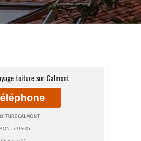
oyage toiture sur Calmont
OITURE CALMONT
LMONT
(
31560
)
:
Couvreur 31