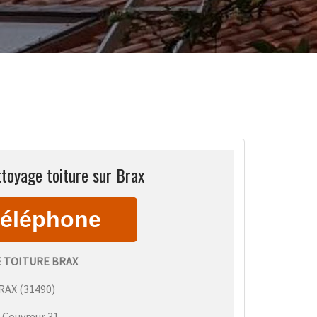
toyage toiture sur Brax
 TOITURE BRAX
RAX
(
31490
)
:
Couvreur 31