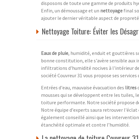
disposons de toute une gamme de produits hydr
Enfin, un démoussage et un
nettoyage
final s
ajouter le dernier véritable aspect de propreté
Nettoyage Toiture: Éviter les Désag
Eaux de pluie
, humidité, enduit et gouttières 
bonne constitution, elle s'avère sensible aux
infiltrations d'humidité nocives à l'intérieur 
société Couvreur 31 vous propose ses services
Entrées d'eau, mauvaise évacuation des
litres
q
mousses qui se développent entre les tuiles, l
toiture performante. Notre société propose d
Notre équipe d'experts saura retrouver l'éclat e
également conseillé ainsi que les intervention
étanchéité optimale et contre l’humidité.
La nettoyage de toiture Couvreur 3