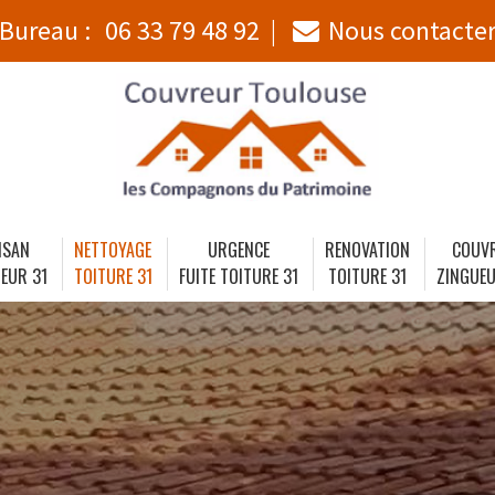
Bureau :
06 33 79 48 92
Nous contacte
ISAN
NETTOYAGE
URGENCE
RENOVATION
COUV
EUR 31
TOITURE 31
FUITE TOITURE 31
TOITURE 31
ZINGUEU