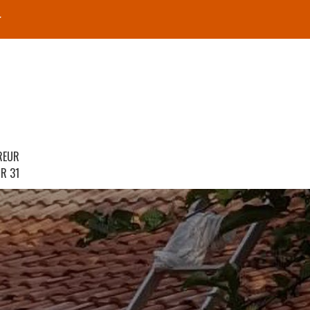
r
REUR
R 31