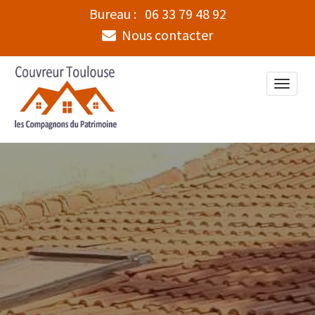
Bureau :
06 33 79 48 92
Nous contacter
Toggle
naviga