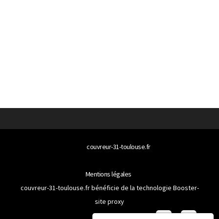
© 2026
couvreur-31-toulouse.fr
Tous droits réservés
Mentions légales
couvreur-31-toulouse.fr bénéficie de la technologie
Booster-
site proxy