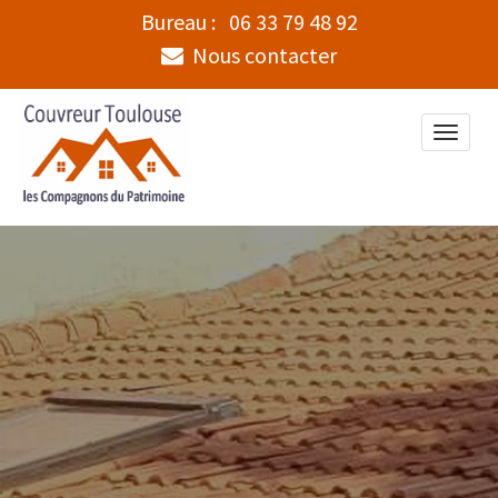
Bureau :
06 33 79 48 92
Nous contacter
Toggle
naviga