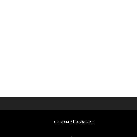
© 2026
couvreur-31-toulouse.fr
Tous droits réservés