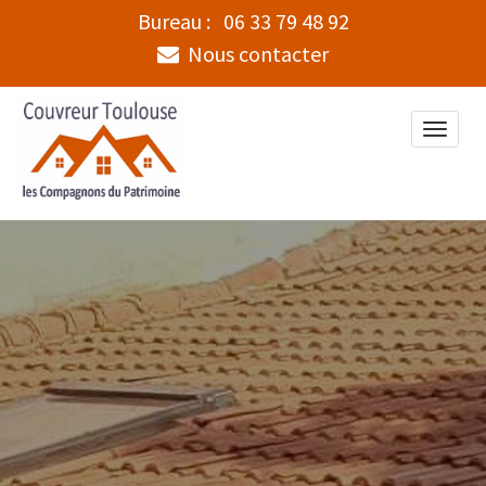
Bureau :
06 33 79 48 92
Nous contacter
Toggle
naviga