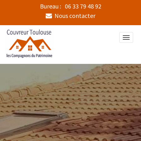
Bureau :
06 33 79 48 92
Nous contacter
Toggle
naviga