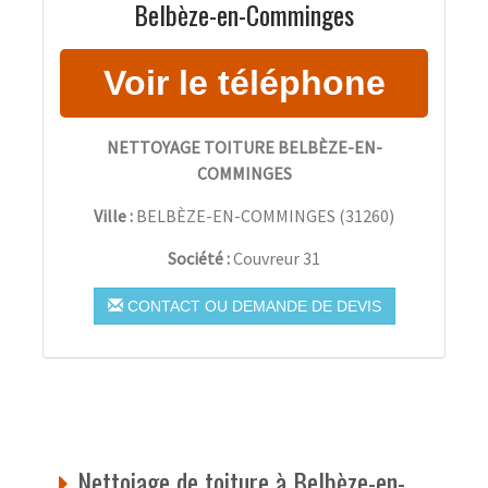
Belbèze-en-Comminges
NETTOYAGE TOITURE BELBÈZE-EN-
COMMINGES
Ville :
BELBÈZE-EN-COMMINGES
(
31260
)
Société :
Couvreur 31
CONTACT OU DEMANDE DE DEVIS
Nettoiage de toiture à Belbèze-en-