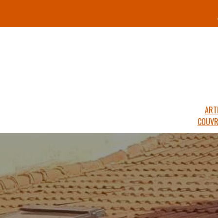
ART
COUVR