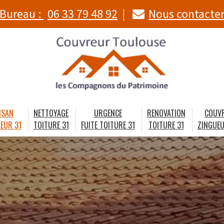
Bureau :
06 33 79 48 92
Nous contacte
ISAN
NETTOYAGE
URGENCE
RENOVATION
COUV
EUR 31
TOITURE 31
FUITE TOITURE 31
TOITURE 31
ZINGUEU