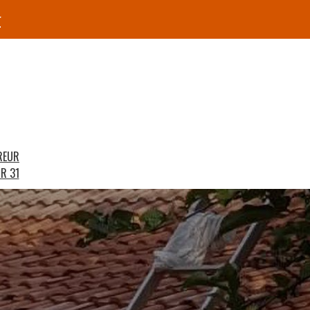
r
REUR
R 31