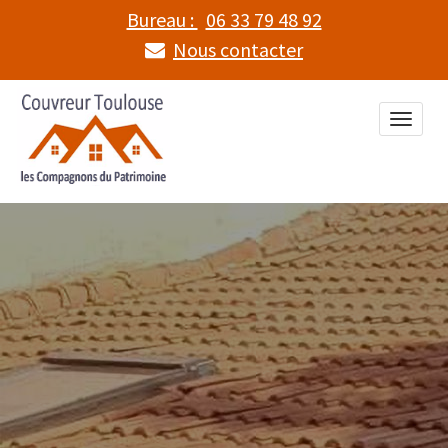
Bureau :
06 33 79 48 92
Nous contacter
Toggle
naviga