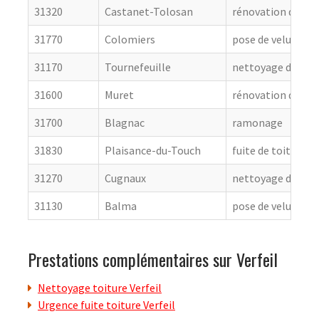
31320
Castanet-Tolosan
rénovation de cou
31770
Colomiers
pose de velux
31170
Tournefeuille
nettoyage de toit
31600
Muret
rénovation de cou
31700
Blagnac
ramonage
31830
Plaisance-du-Touch
fuite de toiture
31270
Cugnaux
nettoyage de toit
31130
Balma
pose de velux
Prestations complémentaires sur Verfeil
Nettoyage toiture Verfeil
Urgence fuite toiture Verfeil