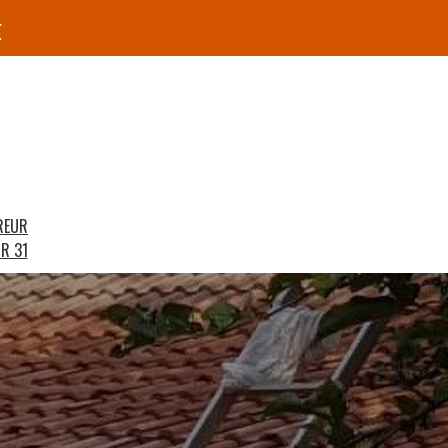
r
REUR
R 31