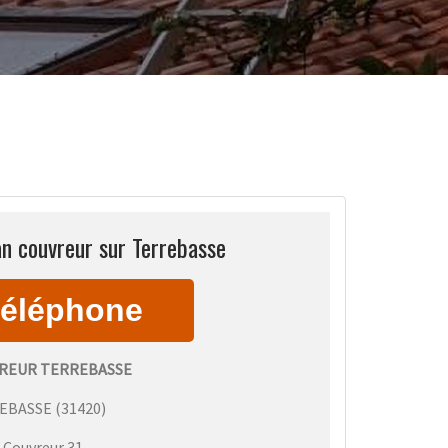
an couvreur sur Terrebasse
REUR TERREBASSE
EBASSE
(
31420
)
:
Couvreur 31