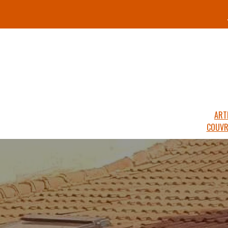
ART
COUVR