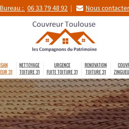
Bureau :
06 33 79 48 92
Nous contacte
ISAN
NETTOYAGE
URGENCE
RENOVATION
COUV
EUR 31
TOITURE 31
FUITE TOITURE 31
TOITURE 31
ZINGUEU