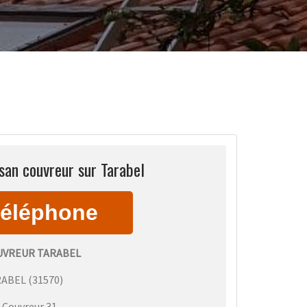
san couvreur sur Tarabel
UVREUR TARABEL
RABEL
(
31570
)
:
Couvreur 31