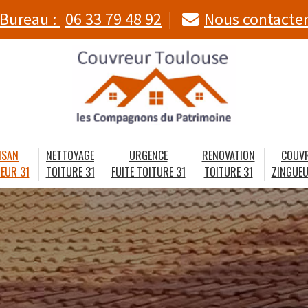
Bureau :
06 33 79 48 92
Nous contacte
ISAN
NETTOYAGE
URGENCE
RENOVATION
COUV
EUR 31
TOITURE 31
FUITE TOITURE 31
TOITURE 31
ZINGUEU