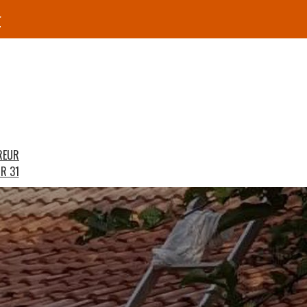
r
REUR
R 31