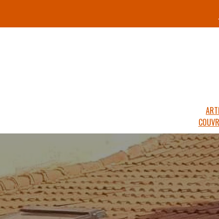
ART
COUVR