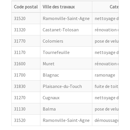
Code postal
Ville des travaux
Categorie
31520
Ramonville-Saint-Agne
nettoyage de toit
31320
Castanet-Tolosan
rénovation de cou
31770
Colomiers
pose de velux
31170
Tournefeuille
nettoyage de toit
31600
Muret
rénovation de cou
31700
Blagnac
ramonage
31830
Plaisance-du-Touch
fuite de toiture
31270
Cugnaux
nettoyage de toit
31130
Balma
pose de velux
31520
Ramonville-Saint-Agne
démoussage de to