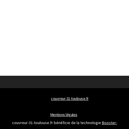
© 2026
couvreur-31-toulouse.fr
Tous droits réservés
Mentions légales
couvreur-31-toulouse.fr bénéficie de la technologie
Booster-