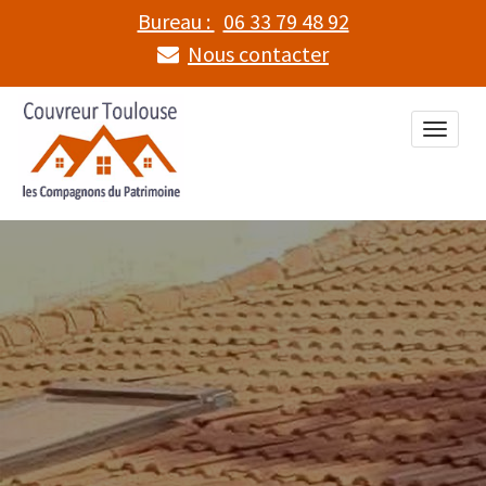
Bureau :
06 33 79 48 92
Nous contacter
Toggle
naviga