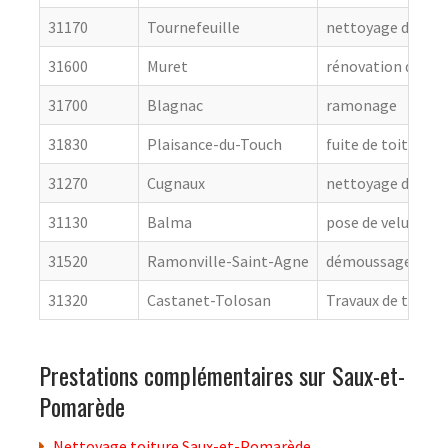
31170
Tournefeuille
nettoyage de toit
31600
Muret
rénovation de cou
31700
Blagnac
ramonage
31830
Plaisance-du-Touch
fuite de toiture
31270
Cugnaux
nettoyage de toit
31130
Balma
pose de velux
31520
Ramonville-Saint-Agne
démoussage de to
31320
Castanet-Tolosan
Travaux de toitur
Prestations complémentaires sur Saux-et-
Pomarède
Nettoyage toiture Saux-et-Pomarède