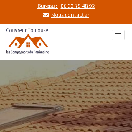
Bureau :
06 33 79 48 92
Nous contacter
Toggle
naviga