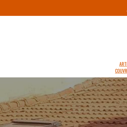
ART
COUVR