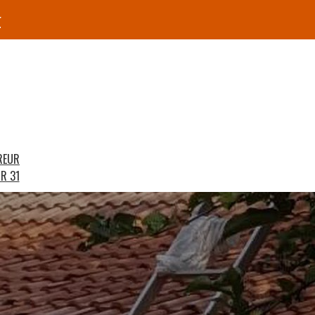
r
REUR
R 31