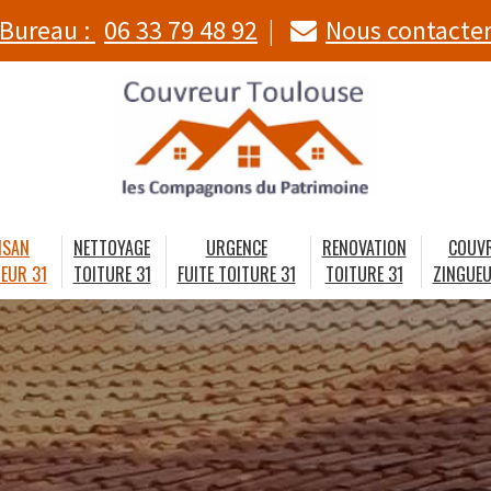
Bureau :
06 33 79 48 92
Nous contacte
ISAN
NETTOYAGE
URGENCE
RENOVATION
COUV
EUR 31
TOITURE 31
FUITE TOITURE 31
TOITURE 31
ZINGUEU