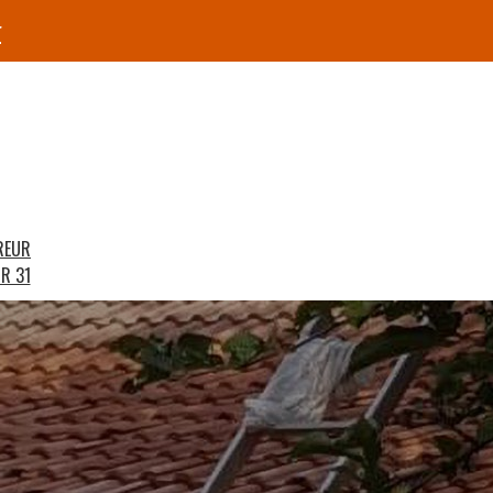
r
REUR
R 31