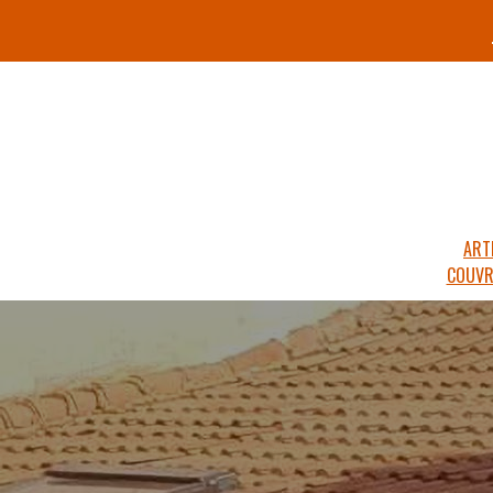
ART
COUVR