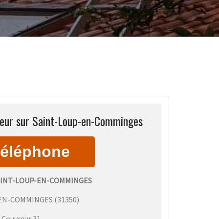
reur sur Saint-Loup-en-Comminges
AINT-LOUP-EN-COMMINGES
-EN-COMMINGES
(
31350
)
:
Couvreur 31