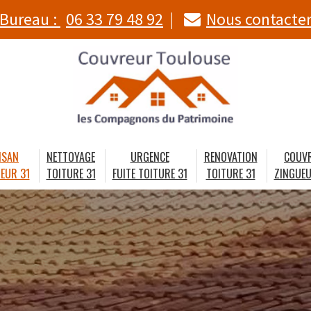
Bureau :
06 33 79 48 92
Nous contacte
ISAN
NETTOYAGE
URGENCE
RENOVATION
COUV
EUR 31
TOITURE 31
FUITE TOITURE 31
TOITURE 31
ZINGUEU