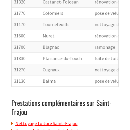
31320
Castanet-Tolosan
rénovation de cou
31770
Colomiers
pose de velux
31170
Tournefeuille
nettoyage de toit
31600
Muret
rénovation de cou
31700
Blagnac
ramonage
31830
Plaisance-du-Touch
fuite de toiture
31270
Cugnaux
nettoyage de toit
31130
Balma
pose de velux
Prestations complémentaires sur Saint-
Frajou
Nettoyage toiture Saint-Frajou