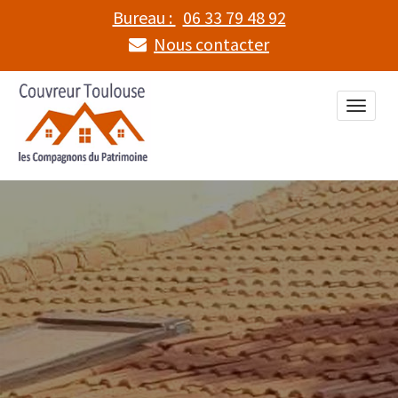
Bureau :
06 33 79 48 92
Nous contacter
Toggle
naviga