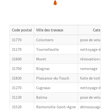
Code postal
Ville des travaux
Categorie
31770
Colomiers
pose de velux
31170
Tournefeuille
nettoyage de toit
31600
Muret
rénovation de cou
31700
Blagnac
ramonage
31830
Plaisance-du-Touch
fuite de toiture
31270
Cugnaux
nettoyage de toit
31130
Balma
pose de velux
31520
Ramonville-Saint-Agne
démoussage de to