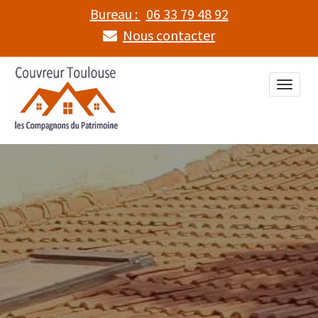
Bureau :
06 33 79 48 92
Nous contacter
Toggle
naviga