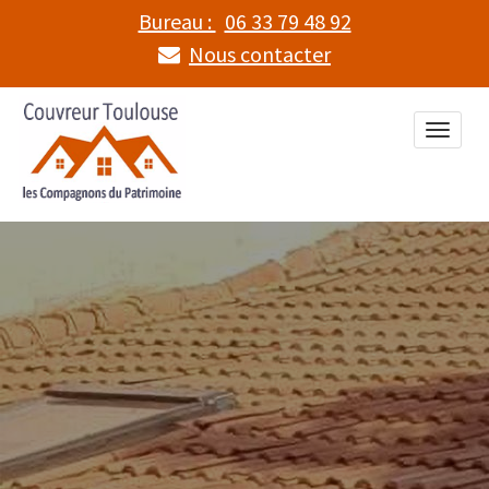
Bureau :
06 33 79 48 92
Nous contacter
Toggle
naviga