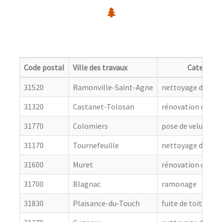
Code postal
Ville des travaux
Categorie
31520
Ramonville-Saint-Agne
nettoyage de toit
31320
Castanet-Tolosan
rénovation de cou
31770
Colomiers
pose de velux
31170
Tournefeuille
nettoyage de toit
31600
Muret
rénovation de cou
31700
Blagnac
ramonage
31830
Plaisance-du-Touch
fuite de toiture