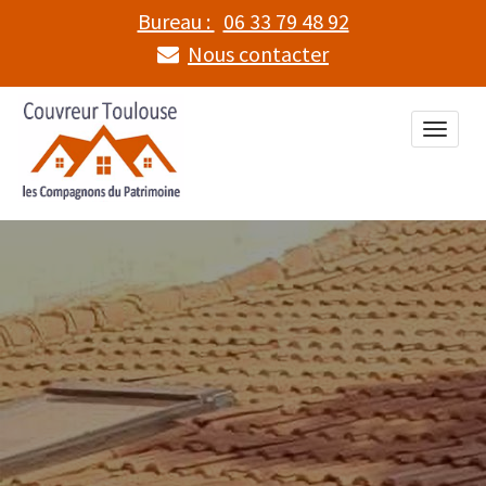
Bureau :
06 33 79 48 92
Nous contacter
Toggle
naviga