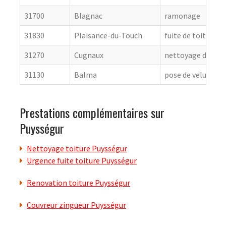
31700
Blagnac
ramonage
31830
Plaisance-du-Touch
fuite de toiture
31270
Cugnaux
nettoyage de toit
31130
Balma
pose de velux
Prestations complémentaires sur
Puysségur
Nettoyage toiture Puysségur
Urgence fuite toiture Puysségur
Renovation toiture Puysségur
Couvreur zingueur Puysségur