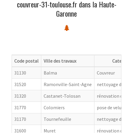
couvreur-31-toulouse.fr dans la Haute-
Garonne
Code postal
Ville des travaux
Categorie
31130
Balma
Couvreur
31520
Ramonville-Saint-Agne
nettoyage de toit
31320
Castanet-Tolosan
rénovation de cou
31770
Colomiers
pose de velux
31170
Tournefeuille
nettoyage de toit
31600
Muret
rénovation de cou