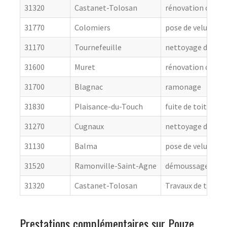
31320
Castanet-Tolosan
rénovation de cou
31770
Colomiers
pose de velux
31170
Tournefeuille
nettoyage de toit
31600
Muret
rénovation de cou
31700
Blagnac
ramonage
31830
Plaisance-du-Touch
fuite de toiture
31270
Cugnaux
nettoyage de toit
31130
Balma
pose de velux
31520
Ramonville-Saint-Agne
démoussage de to
31320
Castanet-Tolosan
Travaux de toitur
Prestations complémentaires sur Pouze