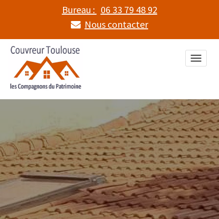
Bureau :
06 33 79 48 92
Nous contacter
Toggle
naviga