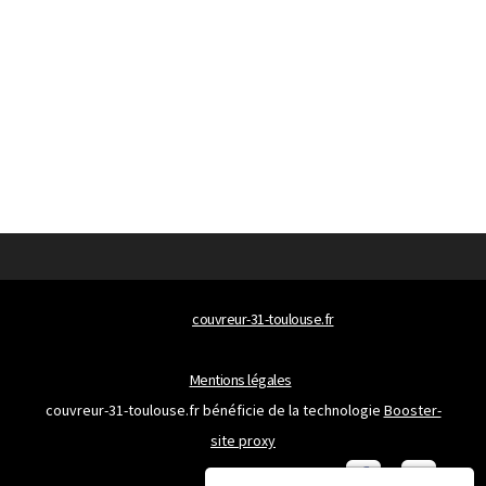
© 2026
couvreur-31-toulouse.fr
Tous droits réservés
Mentions légales
couvreur-31-toulouse.fr bénéficie de la technologie
Booster-
site proxy