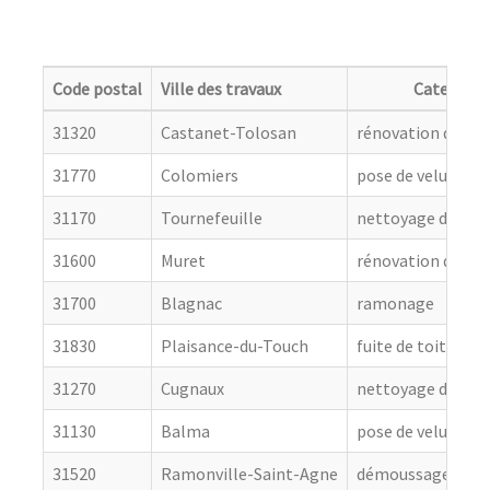
Code postal
Ville des travaux
Categorie
31320
Castanet-Tolosan
rénovation de cou
31770
Colomiers
pose de velux
31170
Tournefeuille
nettoyage de toit
31600
Muret
rénovation de cou
31700
Blagnac
ramonage
31830
Plaisance-du-Touch
fuite de toiture
31270
Cugnaux
nettoyage de toit
31130
Balma
pose de velux
31520
Ramonville-Saint-Agne
démoussage de to