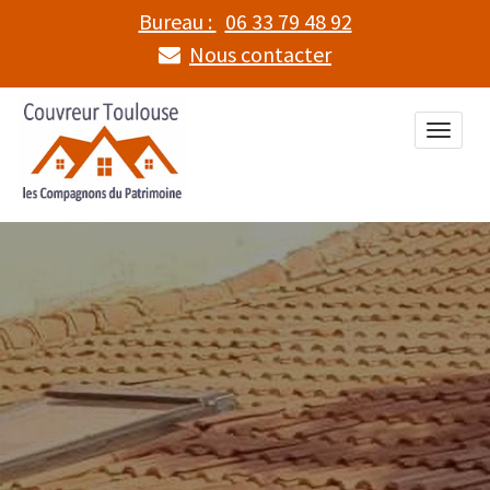
Bureau :
06 33 79 48 92
Nous contacter
Toggle
naviga