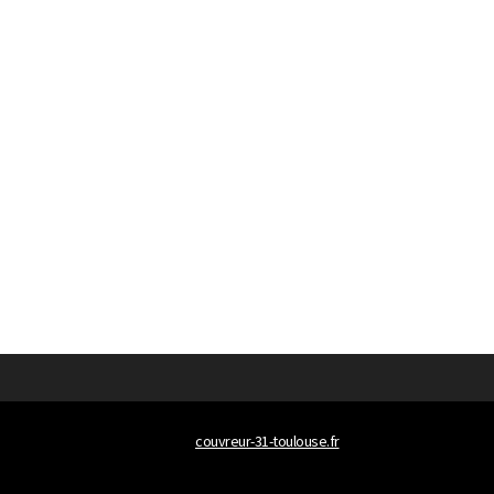
© 2026
couvreur-31-toulouse.fr
Tous droits réservés