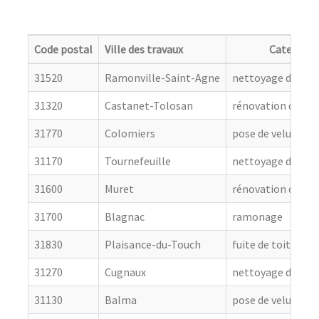
Code postal
Ville des travaux
Categorie
31520
Ramonville-Saint-Agne
nettoyage de toit
31320
Castanet-Tolosan
rénovation de cou
31770
Colomiers
pose de velux
31170
Tournefeuille
nettoyage de toit
31600
Muret
rénovation de cou
31700
Blagnac
ramonage
31830
Plaisance-du-Touch
fuite de toiture
31270
Cugnaux
nettoyage de toit
31130
Balma
pose de velux