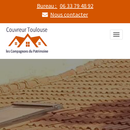
Bureau :
06 33 79 48 92
Nous contacter
Toggle
naviga