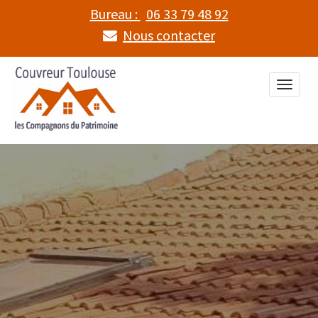
Bureau :
06 33 79 48 92
Nous contacter
Toggle
naviga