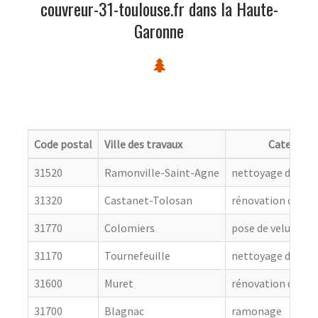
couvreur-31-toulouse.fr dans la Haute-
Garonne
Code postal
Ville des travaux
Categorie
31520
Ramonville-Saint-Agne
nettoyage de toit
31320
Castanet-Tolosan
rénovation de cou
31770
Colomiers
pose de velux
31170
Tournefeuille
nettoyage de toit
31600
Muret
rénovation de cou
31700
Blagnac
ramonage