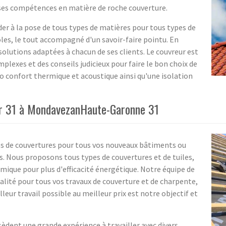
es compétences en matière de roche couverture.
er à la pose de tous types de matières pour tous types de
tôles, le tout accompagné d'un savoir-faire pointu. En
solutions adaptées à chacun de ses clients. Le couvreur est
plexes et des conseils judicieux pour faire le bon choix de
uo confort thermique et acoustique ainsi qu'une isolation
ur 31 à MondavezanHaute-Garonne 31
es de couvertures pour tous vos nouveaux bâtiments ou
 Nous proposons tous types de couvertures et de tuiles,
rmique pour plus d'efficacité énergétique. Notre équipe de
ualité pour tous vos travaux de couverture et de charpente,
illeur travail possible au meilleur prix est notre objectif et
èdent une grande expérience à travailler avec divers