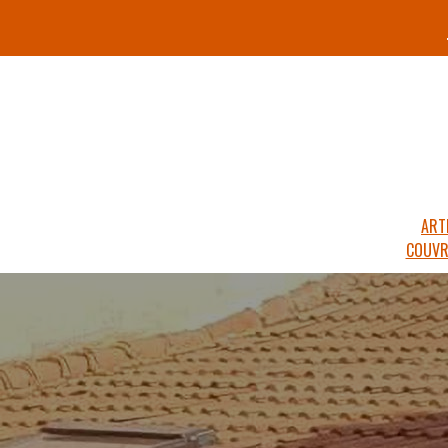
ART
COUVR