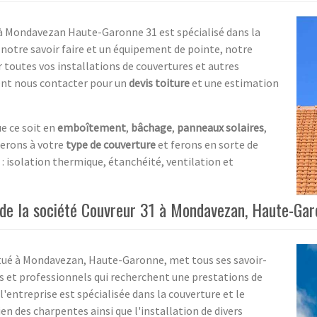
 à Mondavezan Haute-Garonne 31 est spécialisé dans la
à notre savoir faire et un équipement de pointe, notre
r toutes vos installations de couvertures et autres
ent nous contacter pour un
devis toiture
et une estimation
e ce soit en
emboîtement
,
bâchage
,
panneaux solaires
,
terons à votre
type de couverture
et ferons en sorte de
t : isolation thermique, étanchéité, ventilation et
ur de la société Couvreur 31 à Mondavezan, Haute-Ga
situé à Mondavezan, Haute-Garonne, met tous ses savoir-
ers et professionnels qui recherchent une prestations de
'entreprise est spécialisée dans la couverture et le
ien des charpentes ainsi que l'installation de divers