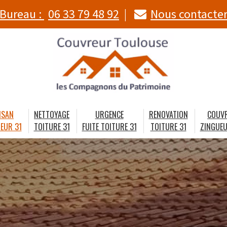
Bureau :
06 33 79 48 92
Nous contacte
ISAN
NETTOYAGE
URGENCE
RENOVATION
COUV
EUR 31
TOITURE 31
FUITE TOITURE 31
TOITURE 31
ZINGUEU