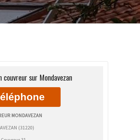
an couvreur sur Mondavezan
REUR MONDAVEZAN
AVEZAN
(
31220
)
:
Couvreur 31