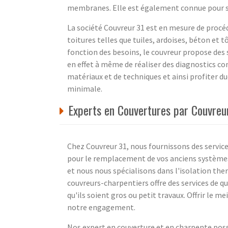
membranes. Elle est également connue pour s
La société Couvreur 31 est en mesure de procéd
toitures telles que tuiles, ardoises, béton et 
fonction des besoins, le couvreur propose des 
en effet à même de réaliser des diagnostics com
matériaux et de techniques et ainsi profiter d
minimale.
Experts en Couvertures par Couvre
Chez Couvreur 31, nous fournissons des servic
pour le remplacement de vos anciens systèmes.
et nous nous spécialisons dans l'isolation the
couvreurs-charpentiers offre des services de q
qu'ils soient gros ou petit travaux. Offrir le me
notre engagement.
Nos expert en couverture et en charpente poss