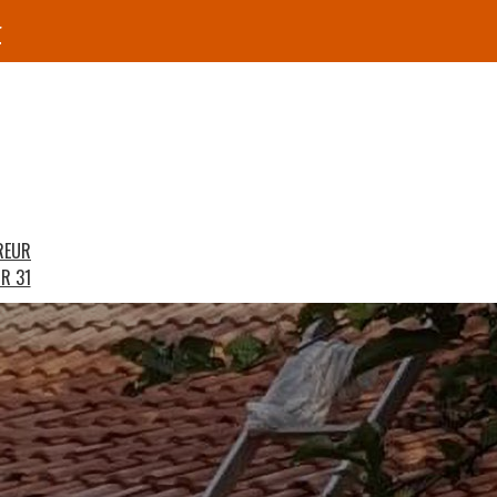
r
REUR
R 31