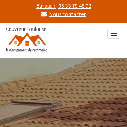
Bureau :
06 33 79 48 92
Nous contacter
Toggle
naviga