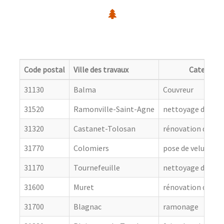
Code postal
Ville des travaux
Categorie
31130
Balma
Couvreur
31520
Ramonville-Saint-Agne
nettoyage de toit
31320
Castanet-Tolosan
rénovation de cou
31770
Colomiers
pose de velux
31170
Tournefeuille
nettoyage de toit
31600
Muret
rénovation de cou
31700
Blagnac
ramonage