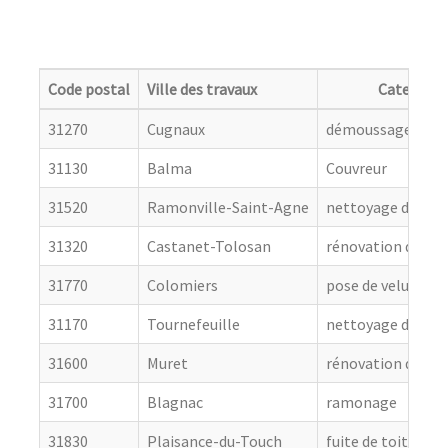
Code postal
Ville des travaux
Categorie
31270
Cugnaux
démoussage de to
31130
Balma
Couvreur
31520
Ramonville-Saint-Agne
nettoyage de toit
31320
Castanet-Tolosan
rénovation de cou
31770
Colomiers
pose de velux
31170
Tournefeuille
nettoyage de toit
31600
Muret
rénovation de cou
31700
Blagnac
ramonage
31830
Plaisance-du-Touch
fuite de toiture