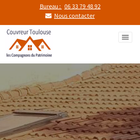
Bureau :
06 33 79 48 92
Nous contacter
Toggle
naviga