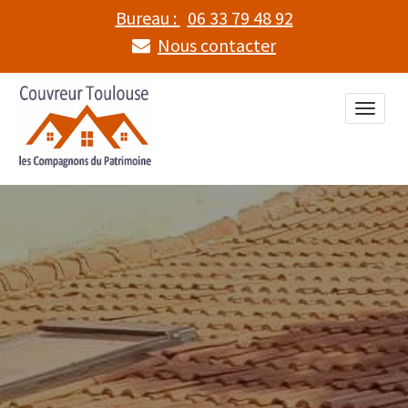
Bureau :
06 33 79 48 92
Nous contacter
Toggle
naviga