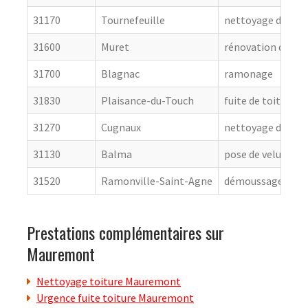
31170
Tournefeuille
nettoyage de toit
31600
Muret
rénovation de cou
31700
Blagnac
ramonage
31830
Plaisance-du-Touch
fuite de toiture
31270
Cugnaux
nettoyage de toit
31130
Balma
pose de velux
31520
Ramonville-Saint-Agne
démoussage de to
Prestations complémentaires sur
Mauremont
Nettoyage toiture Mauremont
Urgence fuite toiture Mauremont