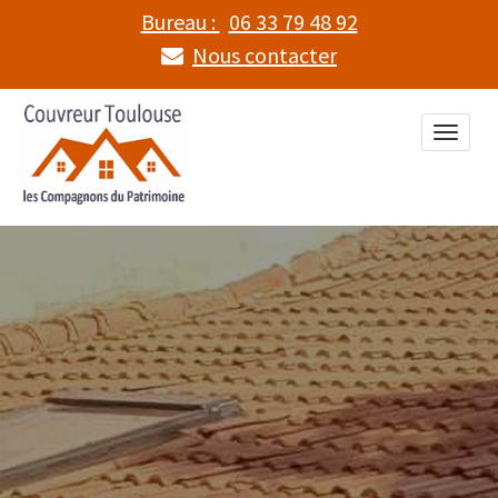
Bureau :
06 33 79 48 92
Nous contacter
Toggle
naviga