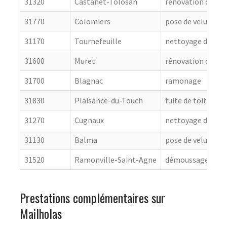
31320
Castanet-Tolosan
rénovation de cou
31770
Colomiers
pose de velux
31170
Tournefeuille
nettoyage de toit
31600
Muret
rénovation de cou
31700
Blagnac
ramonage
31830
Plaisance-du-Touch
fuite de toiture
31270
Cugnaux
nettoyage de toit
31130
Balma
pose de velux
31520
Ramonville-Saint-Agne
démoussage de to
Prestations complémentaires sur
Mailholas