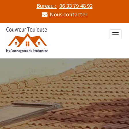
Bureau :
06 33 79 48 92
Nous contacter
Toggle
naviga