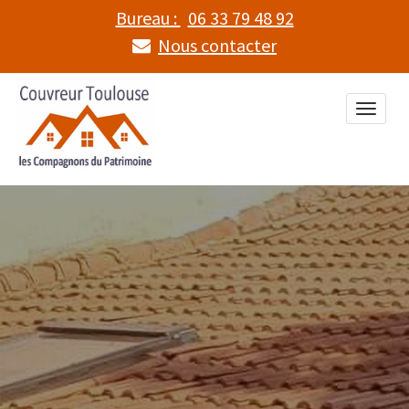
Bureau :
06 33 79 48 92
Nous contacter
Toggle
naviga