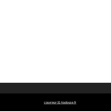
© 2026
couvreur-31-toulouse.fr
Tous droits réservés