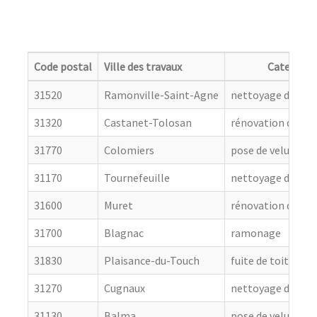
Code postal
Ville des travaux
Categorie
31520
Ramonville-Saint-Agne
nettoyage de toit
31320
Castanet-Tolosan
rénovation de cou
31770
Colomiers
pose de velux
31170
Tournefeuille
nettoyage de toit
31600
Muret
rénovation de cou
31700
Blagnac
ramonage
31830
Plaisance-du-Touch
fuite de toiture
31270
Cugnaux
nettoyage de toit
31130
Balma
pose de velux