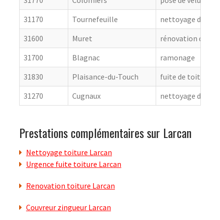
31770
Colomiers
pose de velux
31170
Tournefeuille
nettoyage de toit
31600
Muret
rénovation de cou
31700
Blagnac
ramonage
31830
Plaisance-du-Touch
fuite de toiture
31270
Cugnaux
nettoyage de toit
Prestations complémentaires sur Larcan
Nettoyage toiture Larcan
Urgence fuite toiture Larcan
Renovation toiture Larcan
Couvreur zingueur Larcan