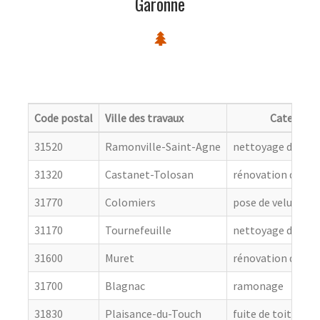
Garonne
Code postal
Ville des travaux
Categorie
31520
Ramonville-Saint-Agne
nettoyage de toit
31320
Castanet-Tolosan
rénovation de cou
31770
Colomiers
pose de velux
31170
Tournefeuille
nettoyage de toit
31600
Muret
rénovation de cou
31700
Blagnac
ramonage
31830
Plaisance-du-Touch
fuite de toiture