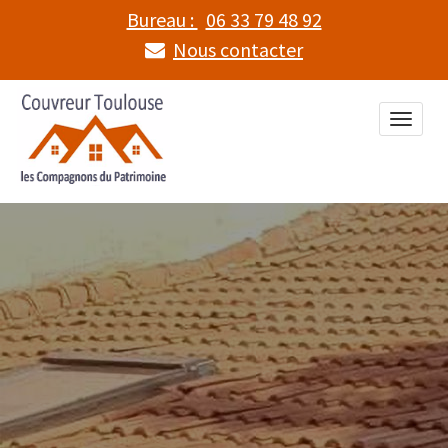
Bureau :
06 33 79 48 92
Nous contacter
Toggle
naviga