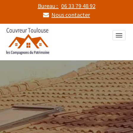
Bureau :
06 33 79 48 92
Nous contacter
Toggle
naviga