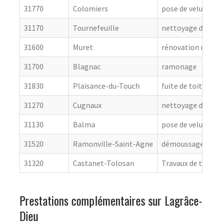
31770
Colomiers
pose de velux
31170
Tournefeuille
nettoyage de toit
31600
Muret
rénovation de cou
31700
Blagnac
ramonage
31830
Plaisance-du-Touch
fuite de toiture
31270
Cugnaux
nettoyage de toit
31130
Balma
pose de velux
31520
Ramonville-Saint-Agne
démoussage de to
31320
Castanet-Tolosan
Travaux de toitur
Prestations complémentaires sur Lagrâce-
Dieu