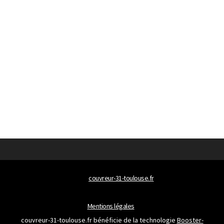
© 2026
couvreur-31-toulouse.fr
Tous droits réservés
Mentions légales
couvreur-31-toulouse.fr bénéficie de la technologie
Booster-