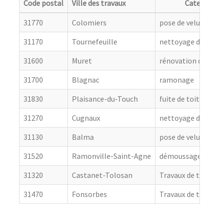
Code postal
Ville des travaux
Categorie
31770
Colomiers
pose de velux
31170
Tournefeuille
nettoyage de toit
31600
Muret
rénovation de cou
31700
Blagnac
ramonage
31830
Plaisance-du-Touch
fuite de toiture
31270
Cugnaux
nettoyage de toit
31130
Balma
pose de velux
31520
Ramonville-Saint-Agne
démoussage de to
31320
Castanet-Tolosan
Travaux de toitur
31470
Fonsorbes
Travaux de toitur