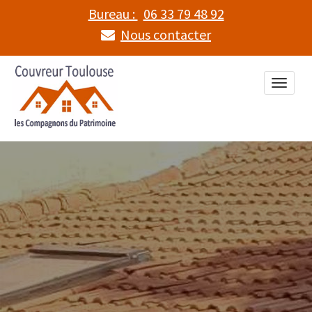
Bureau :
06 33 79 48 92
Nous contacter
Toggle
naviga