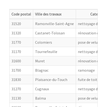
Code postal
Ville des travaux
Categorie
31520
Ramonville-Saint-Agne
nettoyage de toit
31320
Castanet-Tolosan
rénovation de cou
31770
Colomiers
pose de velux
31170
Tournefeuille
nettoyage de toit
31600
Muret
rénovation de cou
31700
Blagnac
ramonage
31830
Plaisance-du-Touch
fuite de toiture
31270
Cugnaux
nettoyage de toit
31130
Balma
pose de velux