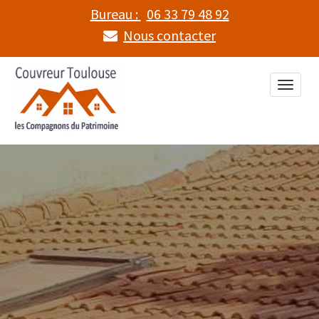
Bureau :
06 33 79 48 92
Nous contacter
Toggle
naviga