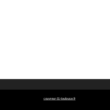
© 2026
couvreur-31-toulouse.fr
Tous droits réservés