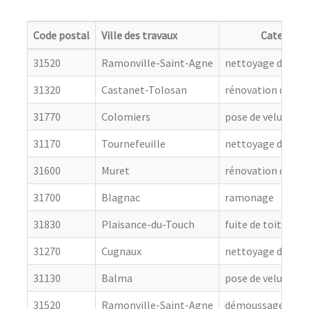
Code postal
Ville des travaux
Categorie
31520
Ramonville-Saint-Agne
nettoyage de toit
31320
Castanet-Tolosan
rénovation de cou
31770
Colomiers
pose de velux
31170
Tournefeuille
nettoyage de toit
31600
Muret
rénovation de cou
31700
Blagnac
ramonage
31830
Plaisance-du-Touch
fuite de toiture
31270
Cugnaux
nettoyage de toit
31130
Balma
pose de velux
31520
Ramonville-Saint-Agne
démoussage de to