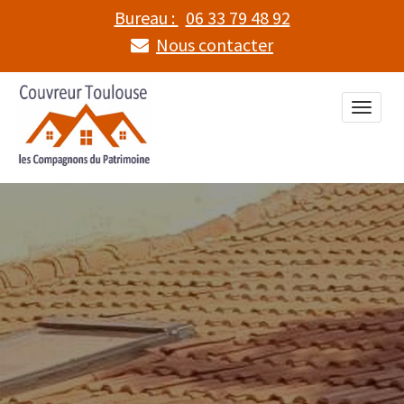
Bureau :
06 33 79 48 92
Nous contacter
Toggle
naviga