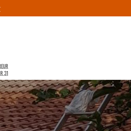
r
REUR
R 31