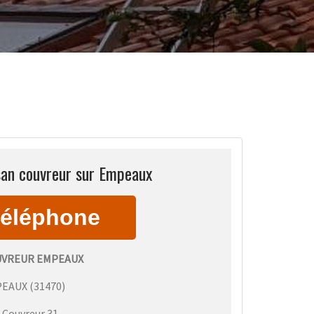
san couvreur sur Empeaux
UVREUR EMPEAUX
PEAUX
(
31470
)
:
Couvreur 31