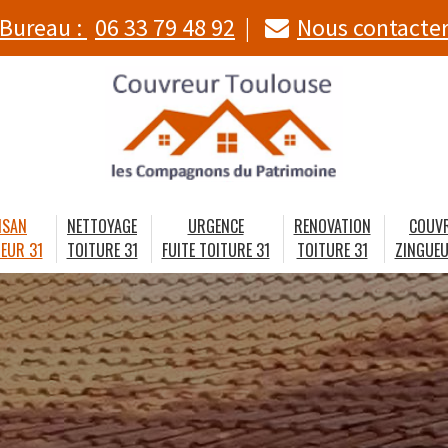
Bureau :
06 33 79 48 92
Nous contacte
ISAN
NETTOYAGE
URGENCE
RENOVATION
COUV
EUR 31
TOITURE 31
FUITE TOITURE 31
TOITURE 31
ZINGUEU