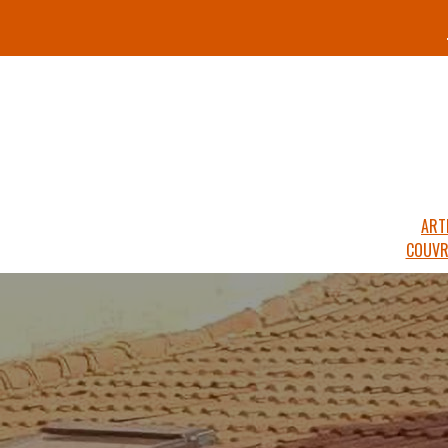
ART
COUVR