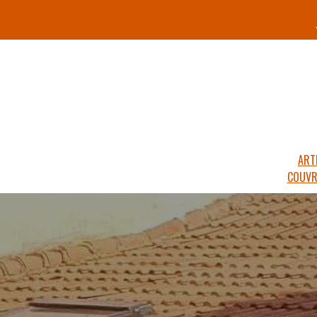
ART
COUVR