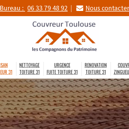
Bureau :
06 33 79 48 92
Nous contacte
ISAN
NETTOYAGE
URGENCE
RENOVATION
COUV
EUR 31
TOITURE 31
FUITE TOITURE 31
TOITURE 31
ZINGUEU