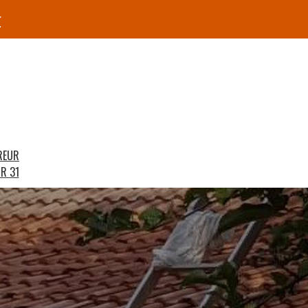
r
REUR
R 31