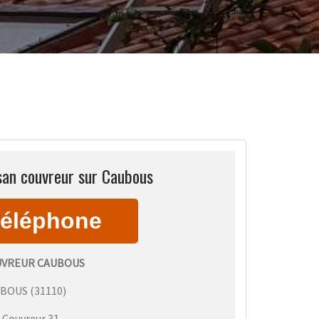
san couvreur sur Caubous
UVREUR CAUBOUS
UBOUS
(
31110
)
:
Couvreur 31