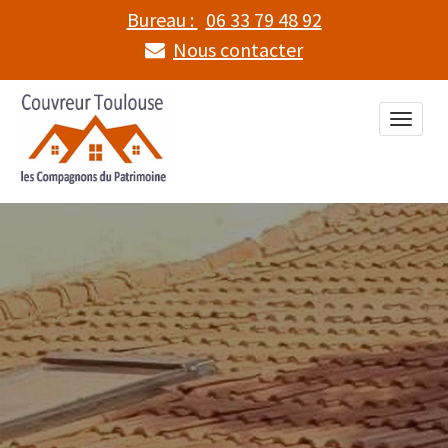
Bureau :
06 33 79 48 92
Nous contacter
Toggle
naviga