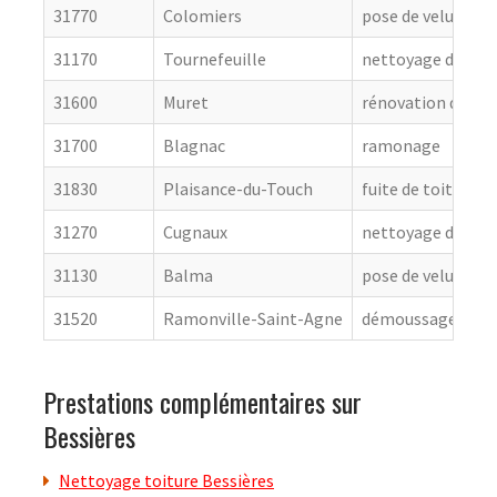
31770
Colomiers
pose de velux
31170
Tournefeuille
nettoyage de toit
31600
Muret
rénovation de cou
31700
Blagnac
ramonage
31830
Plaisance-du-Touch
fuite de toiture
31270
Cugnaux
nettoyage de toit
31130
Balma
pose de velux
31520
Ramonville-Saint-Agne
démoussage de to
Prestations complémentaires sur
Bessières
Nettoyage toiture Bessières