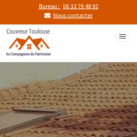
Bureau :
06 33 79 48 92
Nous contacter
Toggle
naviga