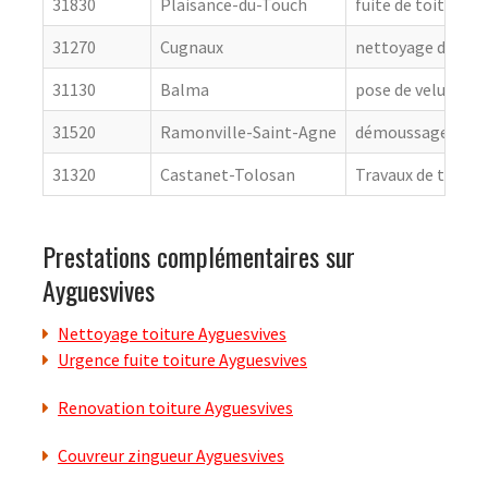
31830
Plaisance-du-Touch
fuite de toiture
31270
Cugnaux
nettoyage de toit
31130
Balma
pose de velux
31520
Ramonville-Saint-Agne
démoussage de to
31320
Castanet-Tolosan
Travaux de toitur
Prestations complémentaires sur
Ayguesvives
Nettoyage toiture Ayguesvives
Urgence fuite toiture Ayguesvives
Renovation toiture Ayguesvives
Couvreur zingueur Ayguesvives