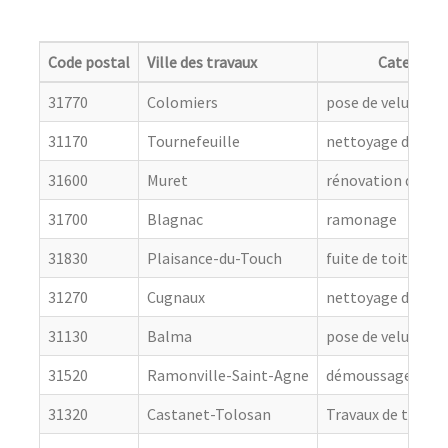
Code postal
Ville des travaux
Categorie
31770
Colomiers
pose de velux
31170
Tournefeuille
nettoyage de toit
31600
Muret
rénovation de cou
31700
Blagnac
ramonage
31830
Plaisance-du-Touch
fuite de toiture
31270
Cugnaux
nettoyage de toit
31130
Balma
pose de velux
31520
Ramonville-Saint-Agne
démoussage de to
31320
Castanet-Tolosan
Travaux de toitur