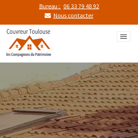
Bureau :
06 33 79 48 92
Nous contacter
Toggle
naviga