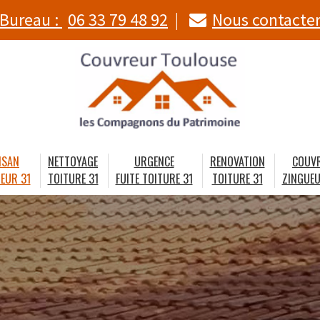
Bureau :
06 33 79 48 92
Nous contacte
ISAN
NETTOYAGE
URGENCE
RENOVATION
COUV
EUR 31
TOITURE 31
FUITE TOITURE 31
TOITURE 31
ZINGUEU