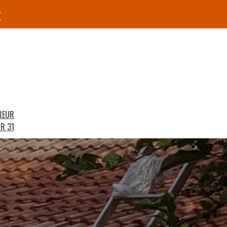
r
REUR
R 31