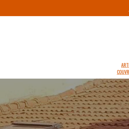
ART
COUVR