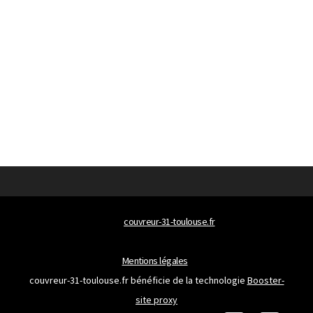
© 2026
couvreur-31-toulouse.fr
Tous droits réservés
Mentions légales
couvreur-31-toulouse.fr bénéficie de la technologie
Booster-
site proxy