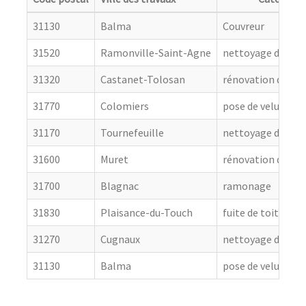
31130
Balma
Couvreur
31520
Ramonville-Saint-Agne
nettoyage de toit
31320
Castanet-Tolosan
rénovation de cou
31770
Colomiers
pose de velux
31170
Tournefeuille
nettoyage de toit
31600
Muret
rénovation de cou
31700
Blagnac
ramonage
31830
Plaisance-du-Touch
fuite de toiture
31270
Cugnaux
nettoyage de toit
31130
Balma
pose de velux