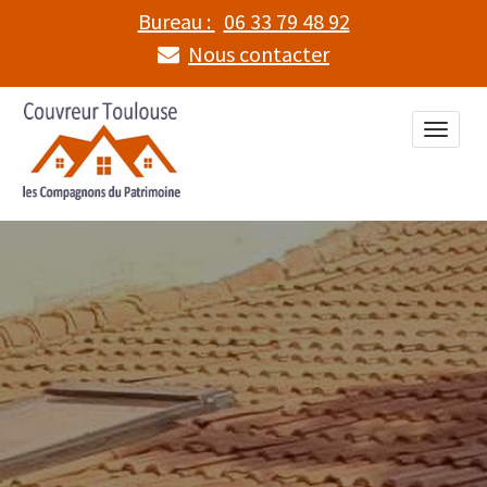
Bureau :
06 33 79 48 92
Nous contacter
Toggle
naviga